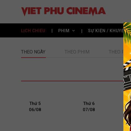
LỊCH CHIẾU
PHIM
SỰ KIỆN / KHUYẾN 
THEO NGÀY
THEO PHIM
THEO RẠP
Thứ 5
Thứ 6
06/08
07/08