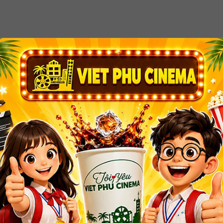
MÃI
GIÁ VÉ
HỖ TRỢ/GÓP Ý/PHẢN ÁNH
THÀNH 
LỊCH CHIẾU
Lịch phim có thể thay đổi, Quý khách vui lòng check trước khi đặt vé.
Thứ 7
Chủ nhật
Thứ 2
08/08
09/08
10/08