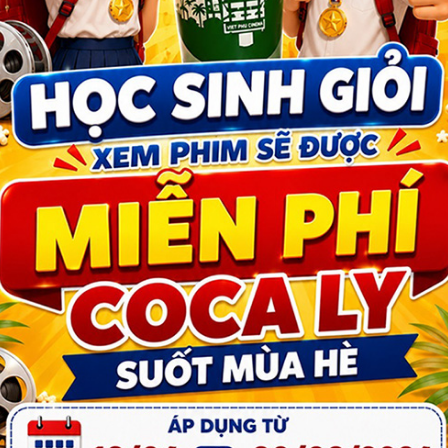
ỆU
QUY ĐỊNH CHÍNH SÁCH
Cinema Vũng Tàu
Chính sách bảo mật thông tin
Chính sách giá và thanh toán
Chính sách giao nhận
Chính sách đổi trả/ hoàn tiền
PHÂN LOẠI PHỔ BIẾN PHIM