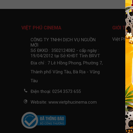
VIỆT PHÚ CINEMA
GIỚI THI
Việt Phú 
CÔNG TY TNHH DỊCH VỤ NGUỒN
MỚI
Số ĐKKD : 3502124082 - cấp ngày :
19/04/2012 tại Sở KHĐT Tỉnh BRVT
Địa chỉ : 7 Lê Hồng Phong, Phường 7,
Thành phố Vũng Tàu, Bà Rịa - Vũng
Tàu
Điện thoại: 0254 3573 655
Website: www.vietphucinema.com