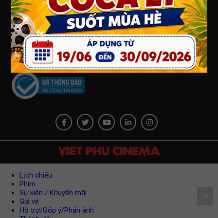
Chính sách đổi trả/ hoàn tiền
PHÂN LOẠI PHỔ BIẾN PHIM
FANPAGE
Việt Phú Cinema
Lịch chiếu
Phim
Sự kiện / Khuyến mãi
Giá vé
Hỗ trợ/Góp ý/Phản ánh