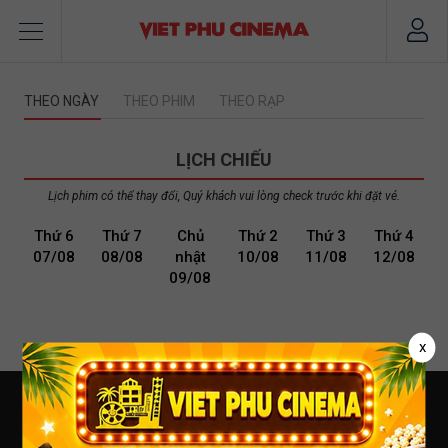
THEO NGÀY
THEO PHIM
THEO RẠP
LỊCH CHIẾU
Lịch phim có thể thay đổi, Quý khách vui lòng check trước khi đặt vé.
Thứ 6
Thứ 7
Chủ
Thứ 2
Thứ 3
Thứ 4
07/08
08/08
nhật
10/08
11/08
12/08
09/08
x
VIỆT PHÚ CINEMA