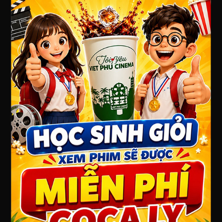
CÔNG TY TNHH DỊCH VỤ NGUỒN MỚI
Số ĐKKD : 3502124082 - cấp ngày : 19/04/2012 tại Sở
KHĐT Tỉnh BRVT
Địa chỉ : 7 Lê Hồng Phong, Phường 7, Thành phố Vũng
Tàu, Bà Rịa - Vũng Tàu
Điện thoại: 0254 3573 655
Website: www.vietphucinema.com
GIỚI THIỆU
Việt Phú Cinema Vũng Tàu
QUY ĐỊNH CHÍNH SÁCH
Chính sách bảo mật thông tin
Chính sách giá và thanh toán
Chính sách giao nhận