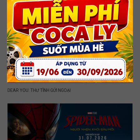
DEAR YOU: THƯ TÌNH GỬI NGOẠI