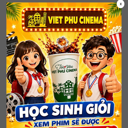
x
Phim đang chiếu
PAW PATROL: PHIM KHỦNG LONG
PAW PATROL: THE DINO MOVIE