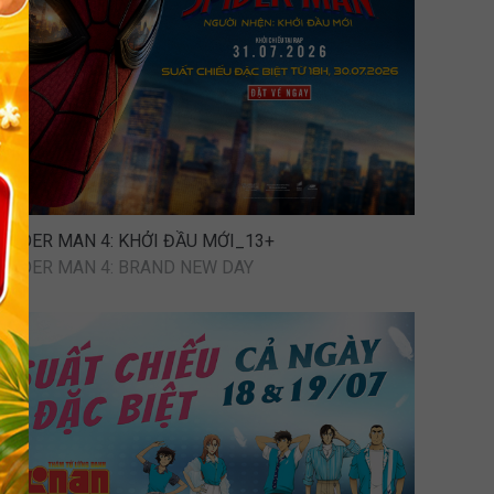
SPIDER MAN 4: KHỞI ĐẦU MỚI_13+
SPIDER MAN 4: BRAND NEW DAY