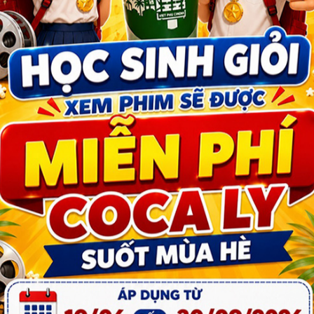
2 tuổi trở xuống
ạn từ 22 tuổi trở xuống(các bạn nhớ xuất trình
ụng mua vé online .
, và phải có mặt tại quầy lúc xuất vé .
NEAK SHOW và Lễ Tết
i Việt Phú cinema .