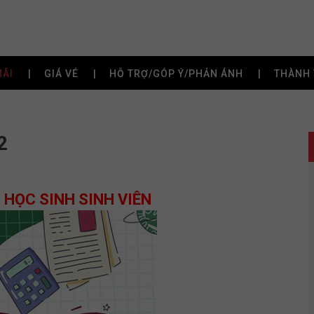
MÃI
GIÁ VÉ
HỖ TRỢ/GÓP Ý/PHẢN ÁNH
THÀNH 
2
ho HỌC SINH SINH VIÊN