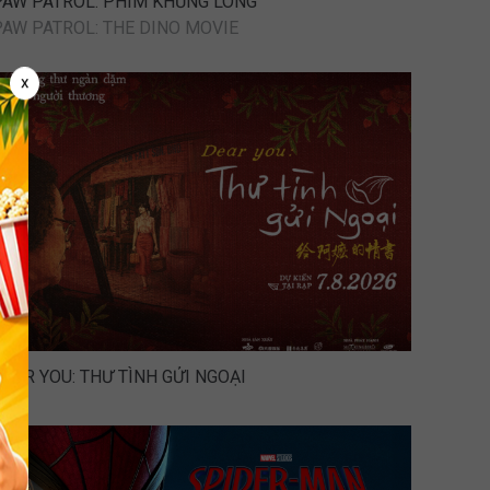
PAW PATROL: PHIM KHỦNG LONG
PAW PATROL: THE DINO MOVIE
x
DEAR YOU: THƯ TÌNH GỬI NGOẠI