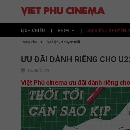
LỊCH CHIẾU
PHIM
SỰ KIỆN / KHUYẾN 
Trang chủ
Sự kiện / Khuyến mãi
ƯU ĐÃI DÀNH RIÊNG CHO U2
13/06/2023
Việt Phú cinema ưu đãi dành riêng c