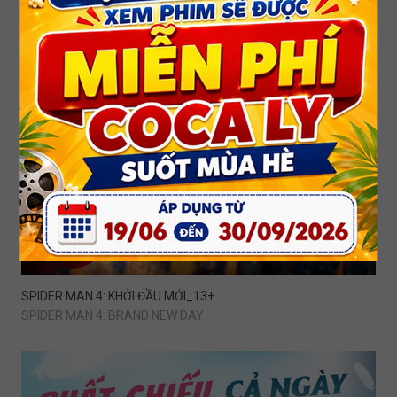
DEAR YOU: THƯ TÌNH GỬI NGOẠI
SPIDER MAN 4: KHỞI ĐẦU MỚI_13+
SPIDER MAN 4: BRAND NEW DAY