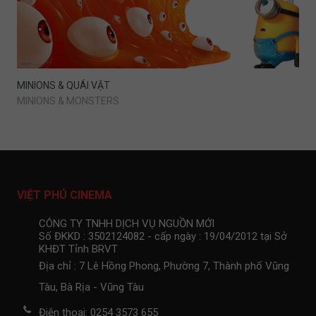
MINIONS & QUÁI VẬT
MINIONS & MONSTERS
VIỆT PHÚ CINEMA
CÔNG TY TNHH DỊCH VỤ NGUỒN MỚI
Số ĐKKD : 3502124082 - cấp ngày : 19/04/2012 tại Sở
KHĐT Tỉnh BRVT
Địa chỉ : 7 Lê Hồng Phong, Phường 7, Thành phố Vũng
Tàu, Bà Rịa - Vũng Tàu
Điện thoại: 0254 3573 655