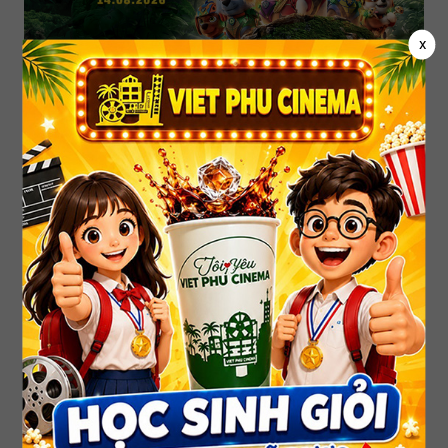
x
PAW PATROL: PHIM KHỦNG LONG
PAW PATROL: THE DINO MOVIE