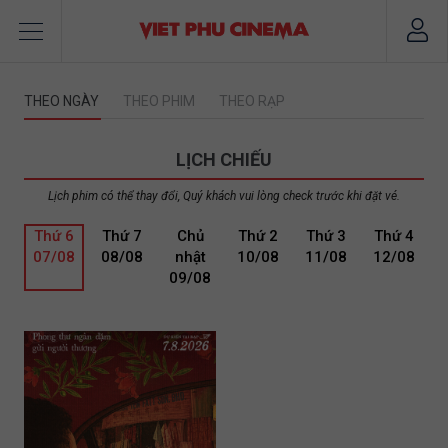
THEO NGÀY
THEO PHIM
THEO RẠP
LỊCH CHIẾU
Lịch phim có thể thay đổi, Quý khách vui lòng check trước khi đặt vé.
Thứ 6
Thứ 7
Chủ
Thứ 2
Thứ 3
Thứ 4
07/08
08/08
nhật
10/08
11/08
12/08
09/08