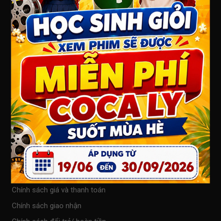
CÔNG TY TNHH DỊCH VỤ NGUỒN MỚI
Số ĐKKD : 3502124082 - cấp ngày : 19/04/2012 tại Sở
KHĐT Tỉnh BRVT
Địa chỉ : 7 Lê Hồng Phong, Phường 7, Thành phố Vũng
Tàu, Bà Rịa - Vũng Tàu
Điện thoại: 0254 3573 655
Website: www.vietphucinema.com
GIỚI THIỆU
Việt Phú Cinema Vũng Tàu
QUY ĐỊNH CHÍNH SÁCH
Chính sách bảo mật thông tin
Chính sách giá và thanh toán
Chính sách giao nhận