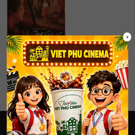
x
Dear You: Thư Tình Gửi Ngoại
T13
114'
21:30
2D Lồng
tiếng
VIỆT PHÚ CINEMA