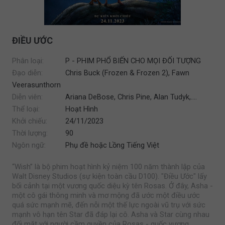
ĐIỀU ƯỚC
Phân loại:
P - PHIM PHỔ BIẾN CHO MỌI ĐỐI TƯỢNG
Đạo diễn:
Chris Buck (Frozen & Frozen 2), Fawn
Veerasunthorn
Diễn viên:
Ariana DeBose, Chris Pine, Alan Tudyk,....
Thể loại:
Hoạt Hình
Khởi chiếu:
24/11/2023
Thời lượng:
90
Ngôn ngữ:
Phụ đề hoặc Lồng Tiếng Việt
“Wish” là bộ phim hoạt hình kỷ niệm 100 năm thành lập của
Walt Disney Studios (sự kiện toàn cầu D100). "Điều Ước" lấy
bối cảnh tại một vương quốc diệu kỳ tên Rosas. Ở đây, Asha -
một cô gái thông minh và mơ mộng đã ước một điều ước
quá sức mạnh mẽ, đến nỗi một thế lực ngoài vũ trụ với sức
mạnh vô hạn tên Star đã đáp lại cô. Asha và Star cùng nhau
đối mặt với người cầm quyền của Rosas - quốc vương