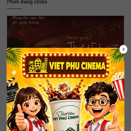
Phim đang chiếu
x
DEAR YOU: THƯ TÌNH GỬI NGOẠI