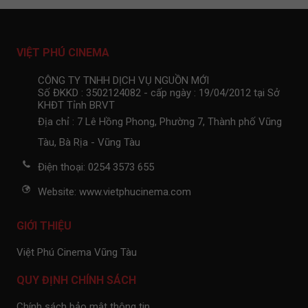
VIỆT PHÚ CINEMA
CÔNG TY TNHH DỊCH VỤ NGUỒN MỚI
Số ĐKKD : 3502124082 - cấp ngày : 19/04/2012 tại Sở
KHĐT Tỉnh BRVT
Địa chỉ : 7 Lê Hồng Phong, Phường 7, Thành phố Vũng
Tàu, Bà Rịa - Vũng Tàu
Điện thoại: 0254 3573 655
Website: www.vietphucinema.com
GIỚI THIỆU
Việt Phú Cinema Vũng Tàu
QUY ĐỊNH CHÍNH SÁCH
Chính sách bảo mật thông tin