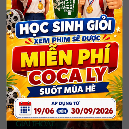
SPIDER MAN 4: KHỞI ĐẦU MỚI_13+
SPIDER MAN 4: BRAND NEW DAY