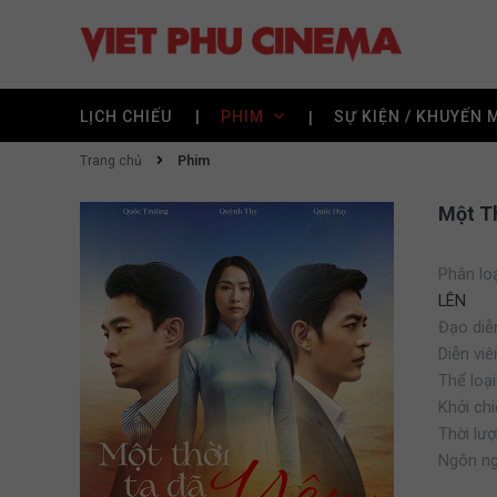
LỊCH CHIẾU
PHIM
SỰ KIỆN / KHUYẾN 
Trang chủ
Phim
Một Th
Phân loạ
LÊN
Đạo diễ
Diễn viê
Thể loại
Khởi chi
Thời lượ
Ngôn ng