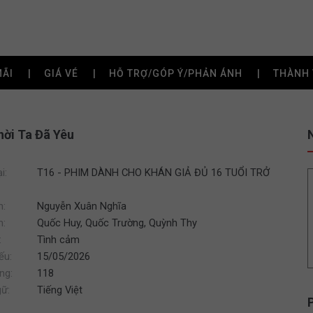
MÃI
GIÁ VÉ
HỖ TRỢ/GÓP Ý/PHẢN ÁNH
THÀNH 
ời Ta Đã Yêu
i:
T16 - PHIM DÀNH CHO KHÁN GIẢ ĐỦ 16 TUỔI TRỞ
n:
Nguyễn Xuân Nghĩa
n:
Quốc Huy, Quốc Trường, Quỳnh Thy
:
Tình cảm
ếu:
15/05/2026
ng:
118
ữ:
Tiếng Việt