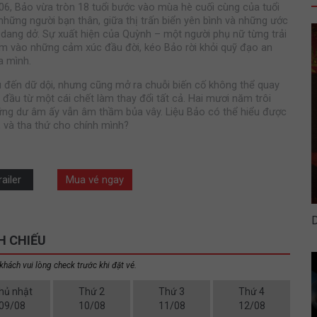
6, Bảo vừa tròn 18 tuổi bước vào mùa hè cuối cùng của tuổi
những người bạn thân, giữa thị trấn biển yên bình và những ước
dang dở. Sự xuất hiện của Quỳnh – một người phụ nữ từng trải
m vào những cảm xúc đầu đời, kéo Bảo rời khỏi quỹ đạo an
a mình.
u đến dữ dội, nhưng cũng mở ra chuỗi biến cố không thể quay
 đầu từ một cái chết làm thay đổi tất cả. Hai mươi năm trôi
ững dư âm ấy vẫn âm thầm bủa vây. Liệu Bảo có thể hiểu được
, và tha thứ cho chính mình?
ailer
Mua vé ngay
H CHIẾU
khách vui lòng check trước khi đặt vé.
hủ nhật
Thứ 2
Thứ 3
Thứ 4
09/08
10/08
11/08
12/08