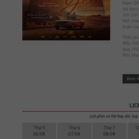
Năm 200
trẻ bên 
mơ còn 
khẽ chạ
toàn củ
Tình yê
đầu, bắt
qua, nh
tình yêu
Xem tr
LỊC
Lịch phim có thể thay đổi, Quý 
Thứ 5
Thứ 6
Thứ 7
C
06/08
07/08
08/08