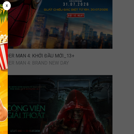
x
SPIDER MAN 4: KHỞI ĐẦU MỚI_13+
SPIDER MAN 4: BRAND NEW DAY