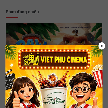
Phim đang chiếu
x
PAW PATROL: PHIM KHỦNG LONG
PAW PATROL: THE DINO MOVIE