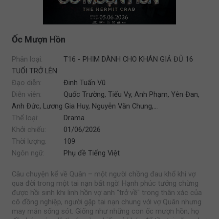
Ốc Mượn Hồn
Phân loại:
T16 - PHIM DÀNH CHO KHÁN GIẢ ĐỦ 16
TUỔI TRỞ LÊN
Đạo diễn:
Đinh Tuấn Vũ
Diễn viên:
Quốc Trường, Tiểu Vy, Anh Phạm, Yên Đan,
Anh Đức, Lương Gia Huy, Nguyễn Văn Chung,...
Thể loại:
Drama
Khởi chiếu:
01/06/2026
Thời lượng:
109
Ngôn ngữ:
Phụ đề Tiếng Việt
Câu chuyện kể về Quân – một người chồng đau khổ khi vợ
qua đời trong một tai nạn bất ngờ. Hạnh phúc tưởng chừng
được hồi sinh khi linh hồn vợ anh "trở về" trong thân xác của
cô đồng nghiệp, người gặp tai nạn chung với vợ Quân nhưng
may mắn sống sót. Giống như những con ốc mượn hồn, họ