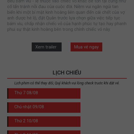
đều bám víu - lệ thuộc vào chiếc vỏ khác để tồn tại cũng như
cố lẩn tránh nỗi đau của cuộc đời. Niềm vui ngắn ngủi tan
biến khi một bí mật kinh hoàng liên quan đến cái chết của vợ
anh được hé lộ, đặt Quân trước lựa chọn giữa việc tiếp tục
bám víu, chấp nhận chiếc vỏ của hạnh phúc tự tạo hay phanh
phui sự thật kinh hoàng bên trong chính chiếc vỏ này.
Xem trailer
Mua vé ngay
LỊCH CHIẾU
Lịch phim có thể thay đổi, Quý khách vui lòng check trước khi đặt vé.
Thứ 7
08/08
Chủ nhật
09/08
Thứ 2
10/08