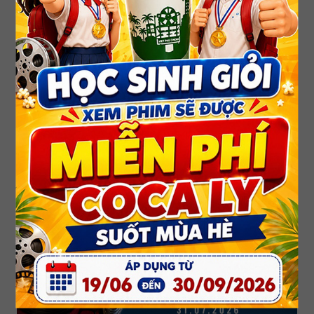
DEAR YOU: THƯ TÌNH GỬI NGOẠI