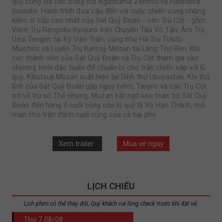
quỷ cùng với các đồng đội Agatsuma Zenitsu và Hashibira
Inosuke. Hành trình đưa cậu đến với cuộc chiến cùng những
kiếm sĩ cấp cao nhất của Sát Quỷ Đoàn - các Trụ Cột - gồm
Viêm Trụ Rengoku Kyojuro trên Chuyến Tàu Vô Tận, Âm Trụ
Uzui Tengen tại Kỹ Viện Trấn, cũng như Hà Trụ Tokito
Muichiro và Luyến Trụ Kanroji Mitsuri tại Làng Thợ Rèn. Khi
các thành viên của Sát Quỷ Đoàn và Trụ Cột tham gia vào
chương trình đặc huấn để chuẩn bị cho trận chiến sắp với lũ
quỷ, Kibutsuji Muzan xuất hiện tại Dinh thự Ubuyashiki. Khi thủ
lĩnh của Sát Quỷ Đoàn gặp nguy hiểm, Tanjiro và các Trụ Cột
trở về trụ sở Thế nhưng, Muzan bất ngờ kéo toàn bộ Sát Quỷ
Đoàn đến hang ổ cuối cùng của lũ quỷ là Vô Hạn Thành, mở
màn cho trận đánh cuối cùng của cả hai phe.
Xem trailer
Mua vé ngay
LỊCH CHIẾU
Lịch phim có thể thay đổi, Quý khách vui lòng check trước khi đặt vé.
Thứ 7
08/08