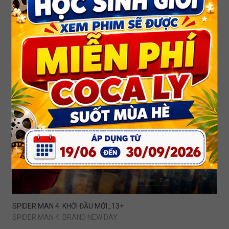
DEAR YOU: THƯ TÌNH GỬI NGOẠI
SPIDER MAN 4: KHỞI ĐẦU MỚI_13+
SPIDER MAN 4: BRAND NEW DAY